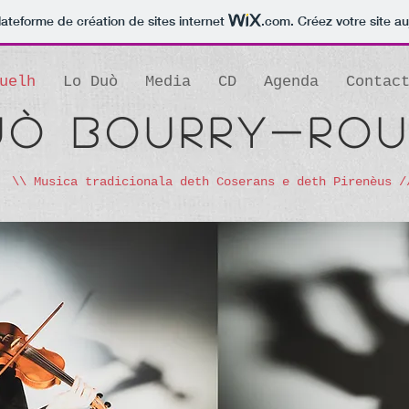
lateforme de création de sites internet
.com
. Créez votre site au
uelh
Lo Duò
Media
CD
Agenda
Contac
uò Bourry-Ro
\\ Musica tradicionala deth Coserans e deth Pirenèus /