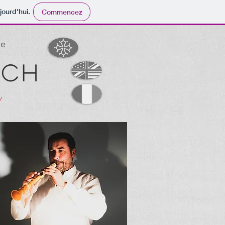
jourd'hui.
Commencez
te
uch
/